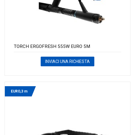
TORCH ERGOFRESH 555W EURO 5M
INVIACI UNA RICHIESTA
EURO,3 m