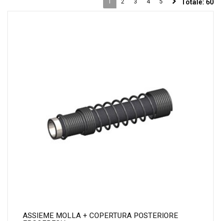
1
2
3
4
5
Totale:
60
ASSIEME MOLLA + COPERTURA POSTERIORE