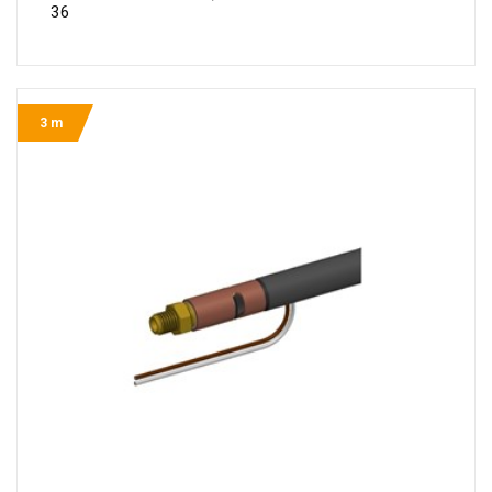
36
3 m