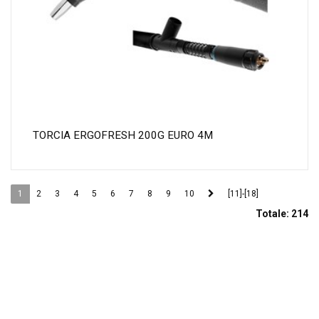
TORCIA ERGOFRESH 200G EURO 4M
1
2
3
4
5
6
7
8
9
10
[11]-[18]
Totale:
214