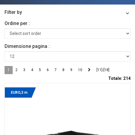
Filter by
Ordine per :
Dimensione pagina :
1
2
3
4
5
6
7
8
9
10
[11]-[18]
Totale:
214
EURO,3 m