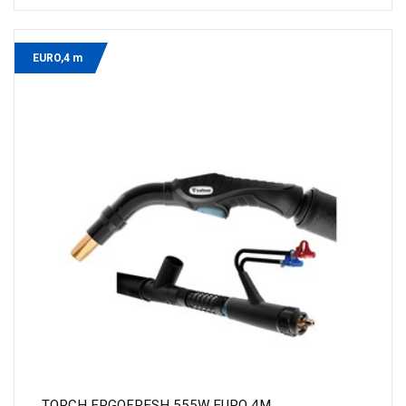
EURO,4 m
TORCH ERGOFRESH 555W EURO 4M