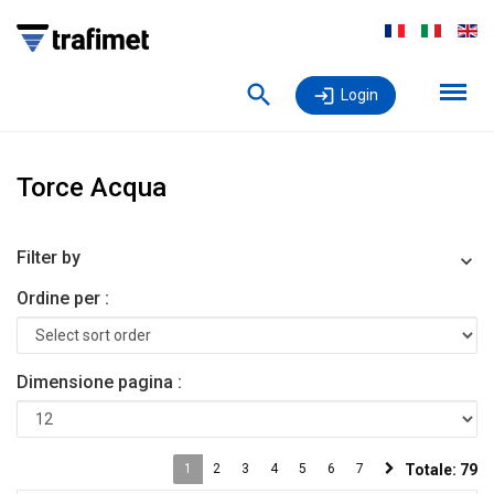
Login
Torce Acqua
Filter by
Ordine per :
Dimensione pagina :
1
2
3
4
5
6
7
Totale:
79