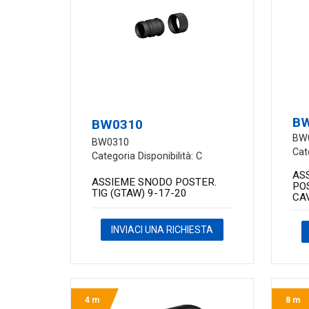
B
BW0310
BW
BW0310
Cat
Categoria Disponibilità: C
AS
ASSIEME SNODO POSTER.
PO
TIG (GTAW) 9-17-20
CA
INVIACI UNA RICHIESTA
4 m
8 m