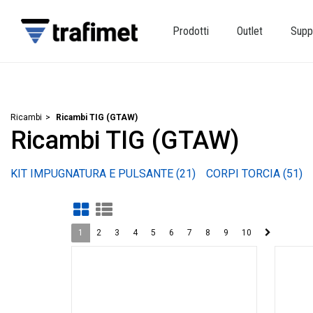
Prodotti
Outlet
Supp
Ricambi
Ricambi TIG (GTAW)
Ricambi TIG (GTAW)
1
2
3
4
5
6
7
8
9
10