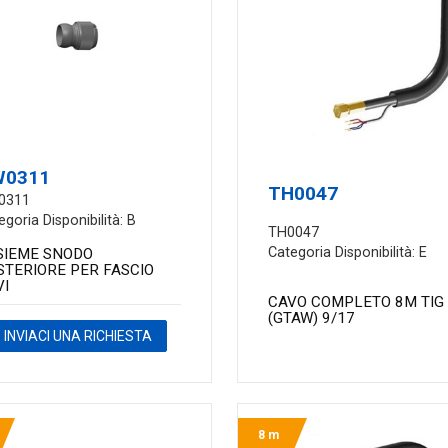
W0311
TH0047
0311
egoria Disponibilità: B
TH0047
Categoria Disponibilità: E
SIEME SNODO
STERIORE PER FASCIO
VI
CAVO COMPLETO 8M TIG
(GTAW) 9/17
INVIACI UNA RICHIESTA
8 m