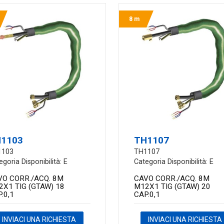
8 m
1103
TH1107
1103
TH1107
egoria Disponibilità: E
Categoria Disponibilità: E
VO CORR./ACQ. 8M
CAVO CORR./ACQ. 8M
2X1 TIG (GTAW) 18
M12X1 TIG (GTAW) 20
.0,1
CAP.0,1
INVIACI UNA RICHIESTA
INVIACI UNA RICHIESTA