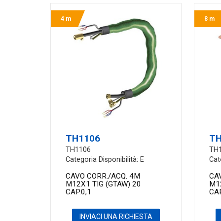
4 m
8 m
TH1106
TH
TH1106
TH
Categoria Disponibilità: E
Cat
CAVO CORR./ACQ. 4M
CA
M12X1 TIG (GTAW) 20
M1
CAP.0,1
CAP
INVIACI UNA RICHIESTA