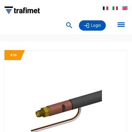
Login
4 m