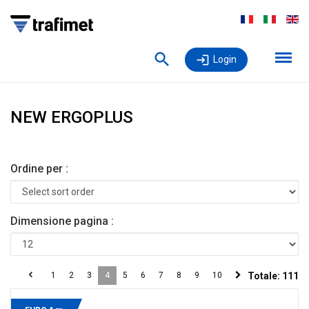
Login
NEW ERGOPLUS
Ordine per :
Dimensione pagina :
1
2
3
4
5
6
7
8
9
10
Totale:
111