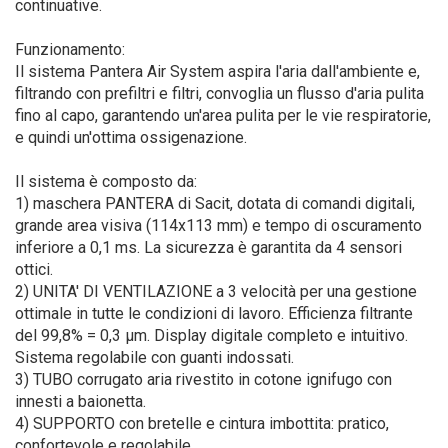
continuative.
Funzionamento:
Il sistema Pantera Air System aspira l'aria dall'ambiente e,
filtrando con prefiltri e filtri, convoglia un flusso d'aria pulita
fino al capo, garantendo un'area pulita per le vie respiratorie,
e quindi un'ottima ossigenazione.
Il sistema è composto da:
1) maschera PANTERA di Sacit, dotata di comandi digitali,
grande area visiva (114x113 mm) e tempo di oscuramento
inferiore a 0,1 ms. La sicurezza è garantita da 4 sensori
ottici.
2) UNITA' DI VENTILAZIONE a 3 velocità per una gestione
ottimale in tutte le condizioni di lavoro. Efficienza filtrante
del 99,8% = 0,3 µm. Display digitale completo e intuitivo.
Sistema regolabile con guanti indossati.
3) TUBO corrugato aria rivestito in cotone ignifugo con
innesti a baionetta.
4) SUPPORTO con bretelle e cintura imbottita: pratico,
confortevole e regolabile.