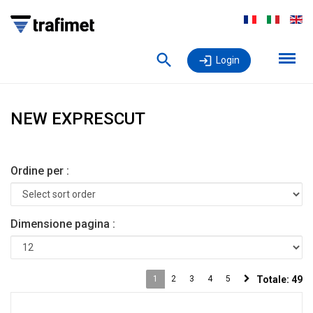
Login
NEW EXPRESCUT
Ordine per :
Dimensione pagina :
1
2
3
4
5
Totale:
49