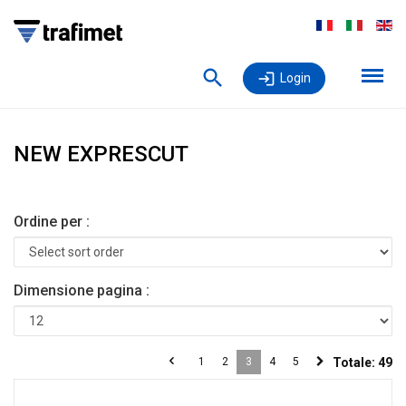
Login
NEW EXPRESCUT
Ordine per :
Dimensione pagina :
1
2
3
4
5
Totale:
49