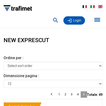
Login
NEW EXPRESCUT
Ordine per :
Dimensione pagina :
1
2
3
4
5
Totale:
49