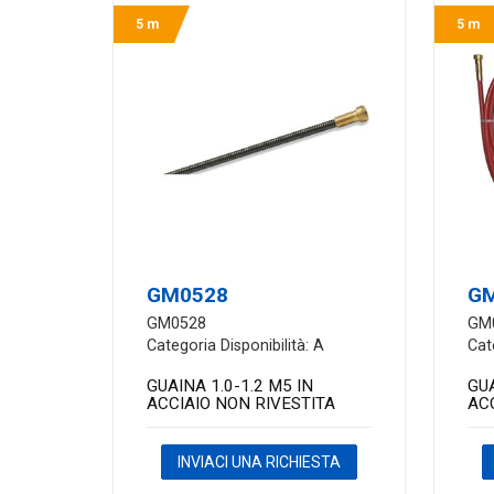
5 m
5 m
GM0528
G
GM0528
GM
Categoria Disponibilità: A
Cat
GUAINA 1.0-1.2 M5 IN
GUA
ACCIAIO NON RIVESTITA
AC
INVIACI UNA RICHIESTA