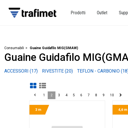
Prodotti
Outlet
Supp
Consumabili
Guaine Guidafilo MIG(GMAW)
Guaine Guidafilo MIG(GM
1
2
3
4
5
6
7
8
9
10
3 m
4,6 m