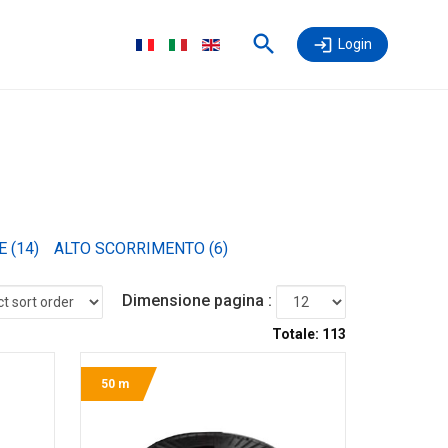
Login
Dimensione pagina :
Totale:
113
50 m