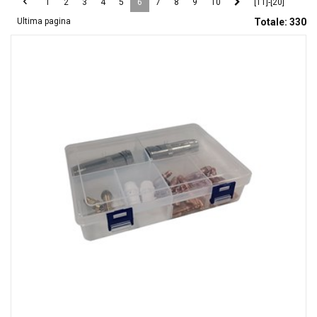
1
2
3
4
5
6
7
8
9
10
[11]-[20]
Ultima pagina
Totale:
330