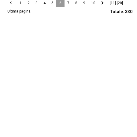
1
2
3
4
5
6
7
8
9
10
[11]-[20]
Ultima pagina
Totale:
330