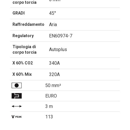
corpo torcia
45°
GRADI
Aria
Raffreddamento
EN60974-7
Regulatory
Tipologia di
Autoplus
corpo torcia
340A
X 60% CO2
320A
X 60% Mix
50 mm²
EURO
3 m
113