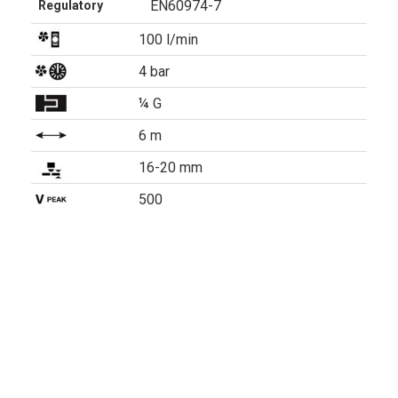
EN60974-7
Regulatory
100 l/min
4 bar
¼ G
6 m
16-20 mm
500