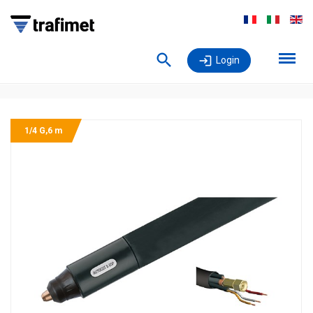
Login
1/4 G,6 m